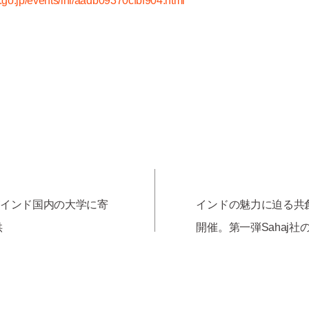
o.go.jp/events/inl/aadb09370cfbf904.html
ALがインド国内の大学に寄
インドの魅力に迫る共
供
開催。第一弾Sahaj社
技術！