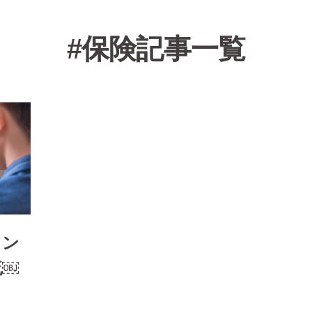
#保険記事一覧
イン
流￼