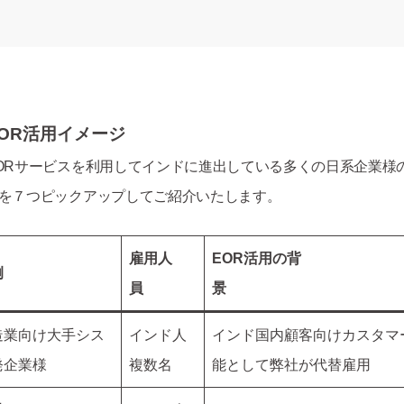
OR活用イメージ
ORサービスを利用してインドに進出している多くの日系企業様
を７つピックアップしてご紹介いたします。
雇用人
EOR
活用の背
例
員
景
造業向け大手シス
インド人
インド国内顧客向けカスタマ
発企業様
複数名
能として弊社が代替雇用