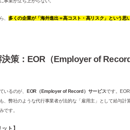
に事業が立ち上がらない。
ら、
多くの企業が「海外進出＝高コスト・高リスク」という思
解決策：
EOR
（
Employer of Recor
ているのが、
EOR
（
Employer of Record
）サービス
です。EO
も、弊社のような代行事業者が法的な「雇用主」として給与計
みです。
リット】