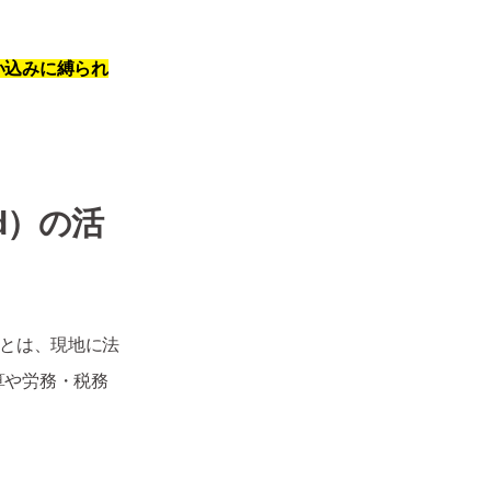
い込みに縛られ
d
）の活
Rとは、現地に法
算や労務・税務