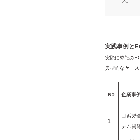
大。
実践事例とE
実際に弊社のE
典型的なケース
No.
企業事
日系製
1
テム開