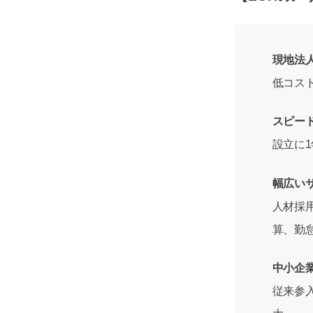
現地法
低コス
スピー
設立に
幅広い
人材採
算、勤
中小企
従来参