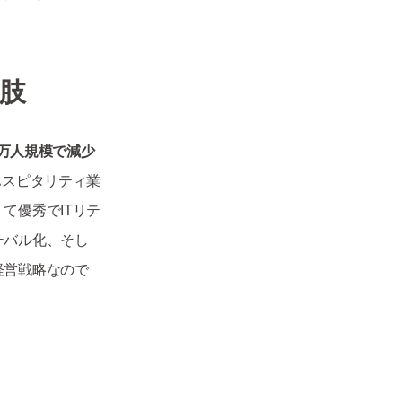
肢
00万人規模で減少
ホスピタリティ業
て優秀でITリテ
ーバル化、そし
経営戦略なので